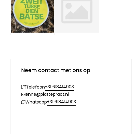
Neem contact met ons op
+31 618414903
Telefoon
enne@plattepraot.nl
+31 618414903
Whatsapp