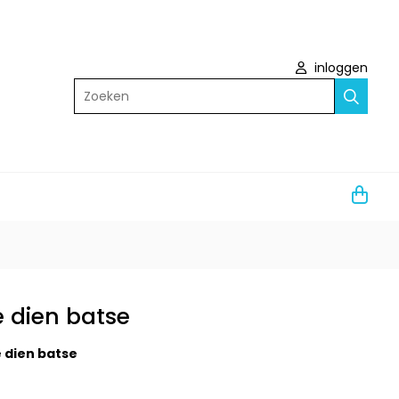
inloggen
Zoeken
e dien batse
e dien batse