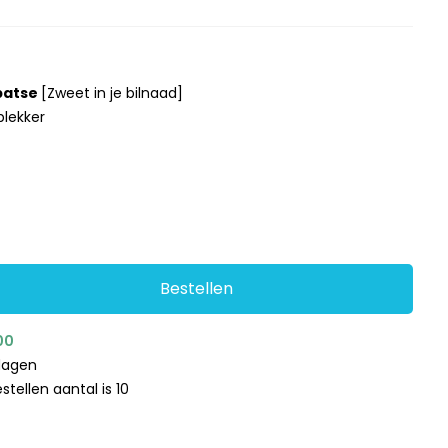
 batse
[Zweet in je bilnaad]
plekker
Bestellen
00
kdagen
tellen aantal is 10