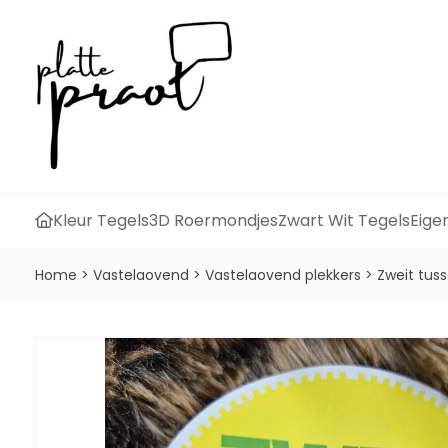
Kleur Tegels
3D Roermondjes
Zwart Wit Tegels
Eige
Home
>
Vastelaovend
>
Vastelaovend plekkers
>
Zweit tus