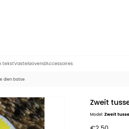
n tekst
Vastelaovend
Accessoires
se dien batse
Zweit tuss
Model:
Zweit tuss
€2,50