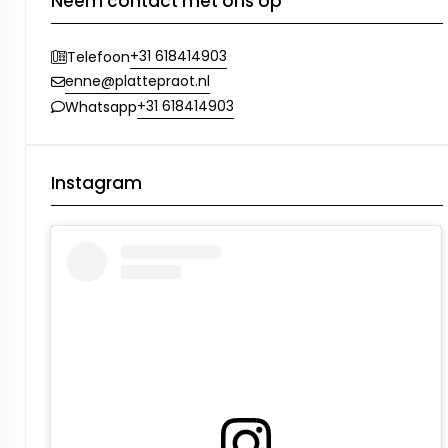
Neem contact met ons op
+31 618414903
Telefoon
enne@plattepraot.nl
+31 618414903
Whatsapp
Instagram