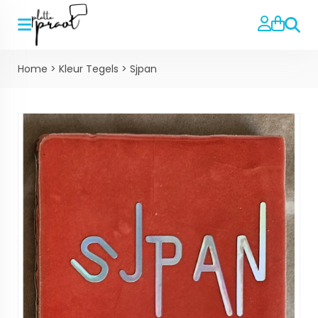
Zoeke
Home
>
Kleur Tegels
>
Sjpan