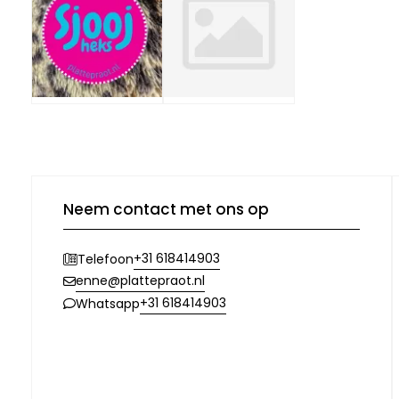
Neem contact met ons op
+31 618414903
Telefoon
enne@plattepraot.nl
+31 618414903
Whatsapp