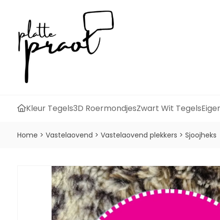
Kleur Tegels
3D Roermondjes
Zwart Wit Tegels
Eige
Home
>
Vastelaovend
>
Vastelaovend plekkers
>
Sjoojheks