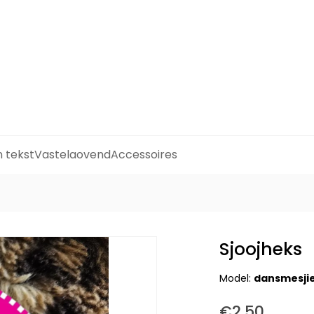
n tekst
Vastelaovend
Accessoires
Sjoojheks
Model:
dansmesji
€2,50