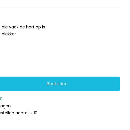
die vaak de hort op is]
 plekker
Bestellen
90
kdagen
tellen aantal is 10