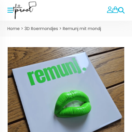
Zoeke
Home
>
3D Roermondjes
>
Remunj mit mondj