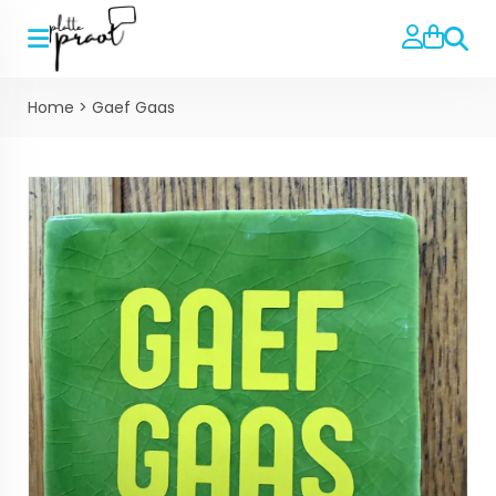
Zoeke
Home
>
Gaef Gaas