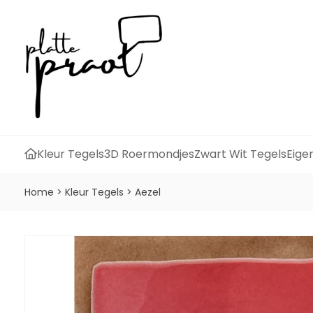
Kleur Tegels
3D Roermondjes
Zwart Wit Tegels
Eige
Home
>
Kleur Tegels
>
Aezel