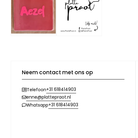
Neem contact met ons op
+31 618414903
Telefoon
enne@plattepraot.nl
+31 618414903
Whatsapp