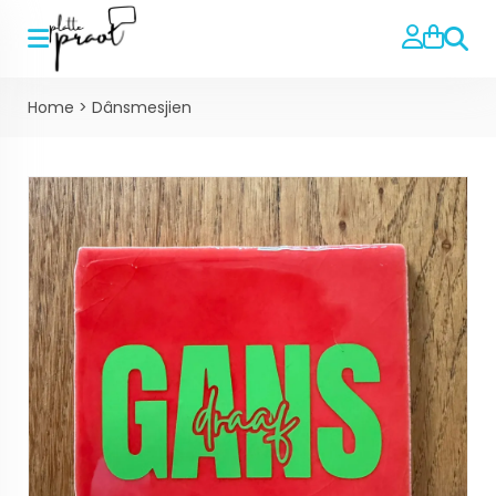
Zoeke
Home
>
Dânsmesjien